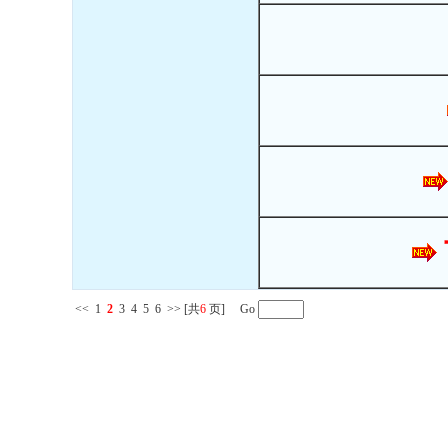
<<
1
2
3
4
5
6
>>
[共
6
页] Go