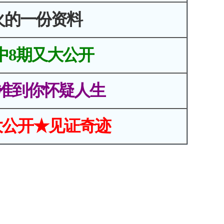
火的一份资料
中8期又大公开
准到你怀疑人生
大公开★见证奇迹