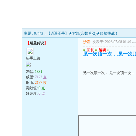
主题 : 074期：【逍遥圣手】★实战(合数单双)★终极挑战！
沙发
发表于: 2026-07-08 01:49
---
【
赌圣传说
】
u
回复
u
编辑
u
见一次顶一次．.见一次顶一
新手上路
发帖:
1831
见一次顶一次．.见一次顶一次...
威望:
7123 点
铜币:
2177 枚
贡献值:
0 点
好评度:
0 点