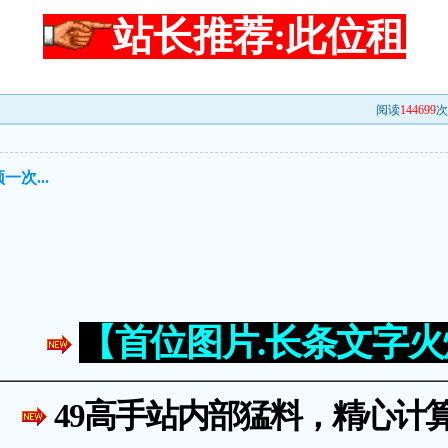
站长推荐:此位租
阅读
144699
次
次...
【首位图片.长条文字
49高手站内部猛料，精心计