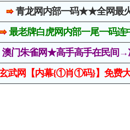
青龙网内部一码★★全网最
最老牌白虎网内部一尾一码连
澳门朱雀网★高手高手在民间→
玄武网【内幕{①肖①码}】免费