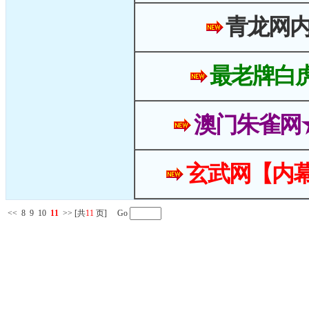
青龙网
最老牌白
澳门朱雀网
玄武网【内幕
<<
8
9
10
11
>>
[共
11
页] Go