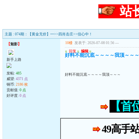
站
主题 : 074期：【黄金无价】━>>四肖击庄<<信心中！
10楼
发表于: 2026-07-08 01:56
---
【
魅影
】
u
回复
u
编辑
u
好料不能沉底～～～～我顶～～
新手上路
发帖:
485
好料不能沉底～～～～我顶～～～
威望:
4371 点
铜币:
2186 枚
贡献值:
0 点
好评度:
0 点
【首
49高手