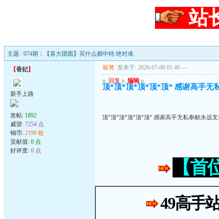
站
主题 : 074期：【喜大团圆】买什么都中特.绝对准.
板凳
发表于: 2026-07-08 01:46
---
【
香妃
】
u
回复
u
编辑
u
顶*顶*顶*顶*顶*顶* 感谢高手
新手上路
发帖:
1892
顶*顶*顶*顶*顶*顶* 感谢高手无私奉献永远
威望:
7254 点
铜币:
2199 枚
贡献值:
0 点
好评度:
0 点
【首
49高手