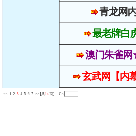
青龙网
最老牌白
澳门朱雀网
玄武网【内幕
<<
1
2
3
4
5
6
7
>>
[共
14
页] Go