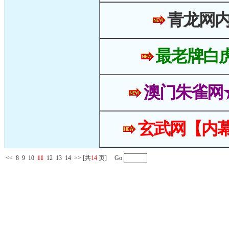
青龙网
最老牌白
澳门朱雀网
玄武网【内幕
<<
8
9
10
11
12
13
14
>>
[共
14
页] Go