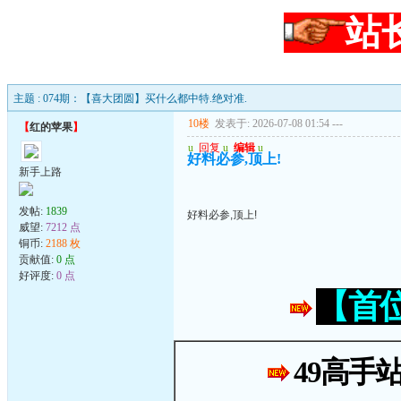
站
主题 : 074期：【喜大团圆】买什么都中特.绝对准.
10楼
发表于: 2026-07-08 01:54
---
【
红的苹果
】
u
回复
u
编辑
u
好料必参,顶上!
新手上路
发帖:
1839
好料必参,顶上!
威望:
7212 点
铜币:
2188 枚
贡献值:
0 点
好评度:
0 点
【首
49高手