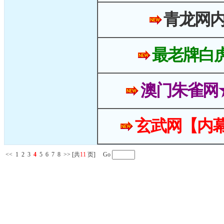
青龙网
最老牌白
澳门朱雀网
玄武网【内幕
<<
1
2
3
4
5
6
7
8
>>
[共
11
页] Go