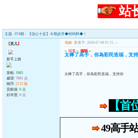
站
主题 : 074期：【信心十足】今期必开◆特码料◆！
地板
发表于: 2026-07-08 01:51
---
【
灵儿
】
u
回复
u
编辑
u
太棒了高手，你為彩民造福，支
新手上路
发帖:
1865
太棒了高手，你為彩民造福，支持你
威望:
7091 点
铜币:
2133 枚
贡献值:
0 点
好评度:
0 点
【首
49高手