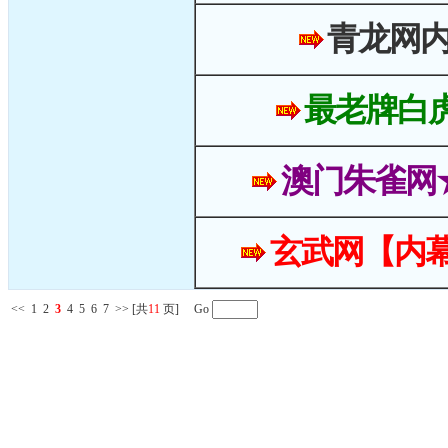
青龙网
最老牌白
澳门朱雀网
玄武网【内幕
<<
1
2
3
4
5
6
7
>>
[共
11
页] Go