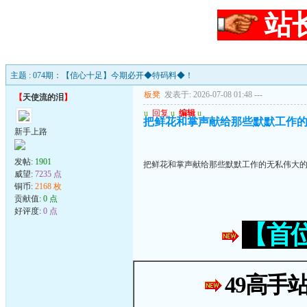
站
主题 : 074期：【信心十足】今期必开◆特码料◆！
板凳
发表于: 2026-07-08 01:48
---
【
天使流的泪
】
u
回复
u
编辑
u
把鲜花和掌声献给那些默默工作
新手上路
发帖:
1901
把鲜花和掌声献给那些默默工作的无私伟大
威望:
7235 点
铜币:
2168 枚
贡献值:
0 点
好评度:
0 点
【首
49高手