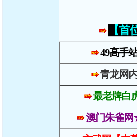
【首
49高手
青龙网
最老牌白
澳门朱雀网