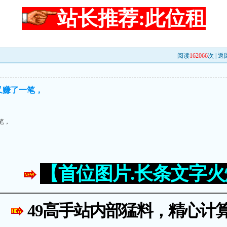
站长推荐:此位租
阅读
162066
次 |
返
又赚了一笔，
笔，
【首位图片.长条文字
49高手站内部猛料，精心计