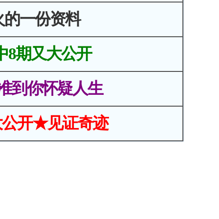
火的一份资料
中8期又大公开
准到你怀疑人生
大公开★见证奇迹