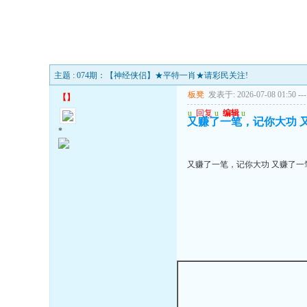
主题 : 074期：【神经侠侣】★平特一肖★请彩民关注!
板凳
发表于: 2026-07-08 01:50
---
【
】
u
回复
u
编辑
u
又赚了一笔，记你大功 
*
又赚了一笔，记你大功 又赚了一