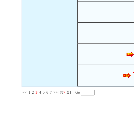
<<
1
2
3
4
5
6
7
>>
[共
7
页] Go