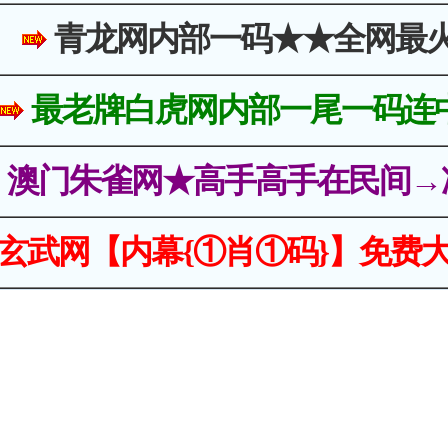
青龙网内部一码★★全网最
最老牌白虎网内部一尾一码连
澳门朱雀网★高手高手在民间→
玄武网【内幕{①肖①码}】免费