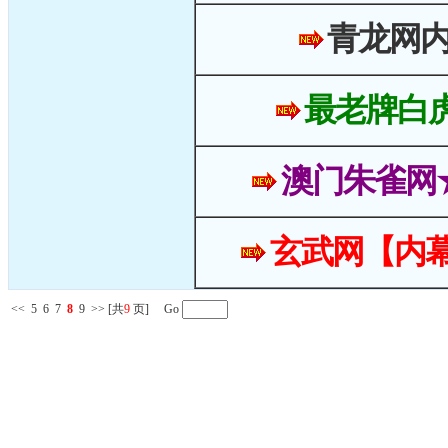
青龙网
最老牌白
澳门朱雀网
玄武网【内幕
<<
5
6
7
8
9
>>
[共
9
页] Go