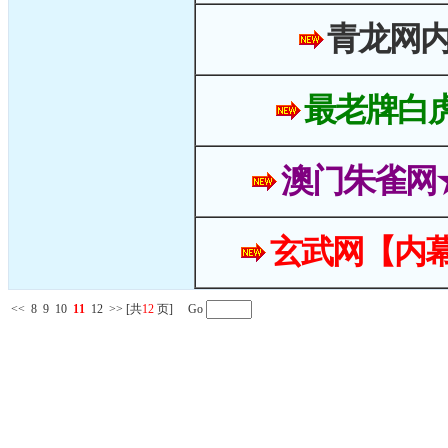
青龙网
最老牌白
澳门朱雀网
玄武网【内幕
<<
8
9
10
11
12
>>
[共
12
页] Go