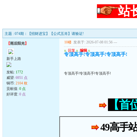
站
主题 : 074期：【招财进宝】【公式五肖】请验证!
10楼
发表于: 2026-07-08 01:56
---
【
雨后阳光
】
u
回复
u
编辑
u
专顶高手!专顶高手!专顶高手!
新手上路
发帖:
1772
专顶高手!专顶高手!专顶高手!
威望:
6951 点
铜币:
2104 枚
贡献值:
0 点
好评度:
0 点
【首
49高手