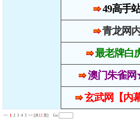
49高手
青龙网
最老牌白
澳门朱雀网
玄武网【内幕
<<
1
2
3
4
5
>>
[共
12
页] Go