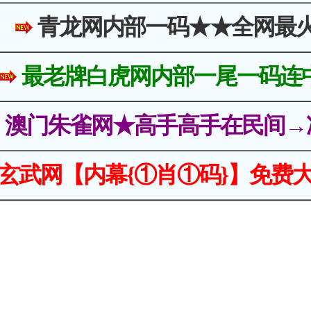
青龙网内部一码★★全网最
最老牌白虎网内部一尾一码连
澳门朱雀网★高手高手在民间→
玄武网【内幕{①肖①码}】免费