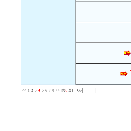
<<
1
2
3
4
5
6
7
8
>>
[共
8
页] Go