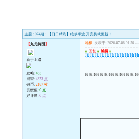
主题 : 074期：【日日精彩】绝杀半波.开完奖就更新！
地板
发表于: 2026-07-08 01:50
---
【
九龙特围
】
u
回复
u
编辑
u
顶顶顶顶顶顶顶顶顶顶
新手上路
发帖:
465
顶顶顶顶顶顶顶顶顶顶顶顶顶顶
威望:
4373 点
铜币:
2187 枚
贡献值:
0 点
好评度:
0 点