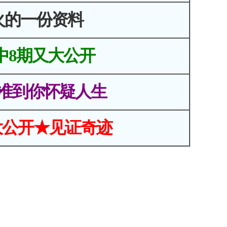
火的一份资料
中8期又大公开
准到你怀疑人生
大公开★见证奇迹