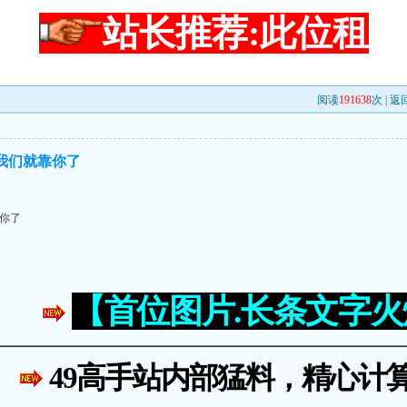
站长推荐:此位租
阅读
191638
次 |
返
,我们就靠你了
靠你了
【首位图片.长条文字
49高手站内部猛料，精心计