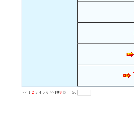
<<
1
2
3
4
5
6
>>
[共
8
页] Go