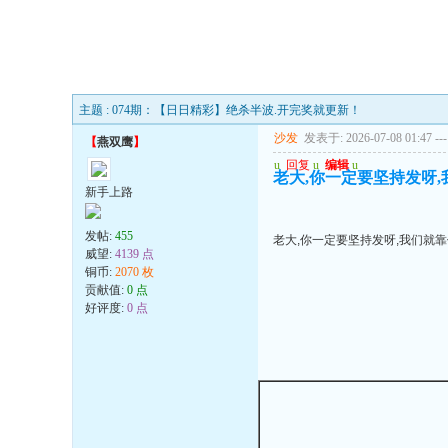
主题 : 074期：【日日精彩】绝杀半波.开完奖就更新！
沙发
发表于: 2026-07-08 01:47
---
【
燕双鹰
】
u
回复
u
编辑
u
老大,你一定要坚持发呀
新手上路
发帖:
455
老大,你一定要坚持发呀,我们就
威望:
4139 点
铜币:
2070 枚
贡献值:
0 点
好评度:
0 点