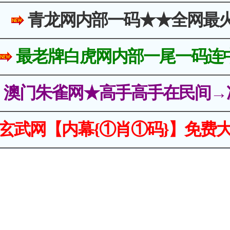
青龙网内部一码★★全网最
最老牌白虎网内部一尾一码连
澳门朱雀网★高手高手在民间→
玄武网【内幕{①肖①码}】免费