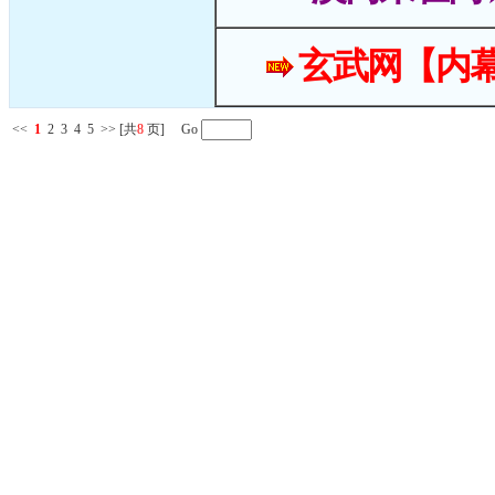
玄武网【内幕
<<
1
2
3
4
5
>>
[共
8
页] Go