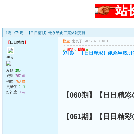
站
主题 : 074期：【日日精彩】绝杀半波.开完奖就更新！
楼主
发表于: 2026-07-08 01:11
---
【
日日精彩
】
u
回复
u
编辑
u
074期：【日日精彩】绝杀半波.
侠客
发帖:
205
威望:
767 点
铜币:
760 枚
贡献值:
2 点
好评度:
0 点
【060期】【日日精
【061期】【日日精