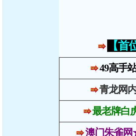
【首
49高手
青龙网
最老牌白
澳门朱雀网