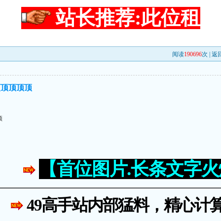
站长推荐:此位租
阅读
190696
次 |
返
顶顶顶顶顶
顶
【首位图片.长条文字
49高手站内部猛料，精心计