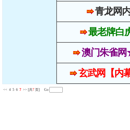
青龙网
最老牌白
澳门朱雀网
玄武网【内幕
<<
4
5
6
7
>>
[共
7
页] Go