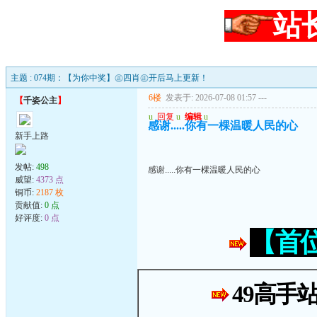
站
主题 : 074期：【为你中奖】㊣四肖㊣开后马上更新！
6楼
发表于: 2026-07-08 01:57
---
【
千姿公主
】
u
回复
u
编辑
u
感谢.....你有一棵温暖人民的心
新手上路
发帖:
498
感谢.....你有一棵温暖人民的心
威望:
4373 点
铜币:
2187 枚
贡献值:
0 点
好评度:
0 点
【首
49高手