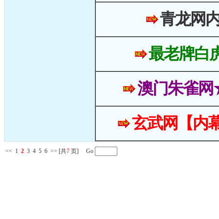
青龙网
最老牌白
澳门朱雀网
玄武网【内幕
<<
1
2
3
4
5
6
>>
[共
7
页] Go