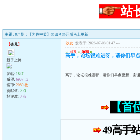
站
主题 : 074期：【为你中奖】㊣四肖㊣开后马上更新！
沙发
发表于: 2026-07-08 01:47
---
【
杏儿
】
u
回复
u
编辑
u
高手，论坛很难进呀，请你们早
新手上路
发帖:
1847
高手，论坛很难进呀，请你们早点更新，谢
威望:
6937 点
铜币:
2060 枚
贡献值:
0 点
好评度:
0 点
【首
49高手