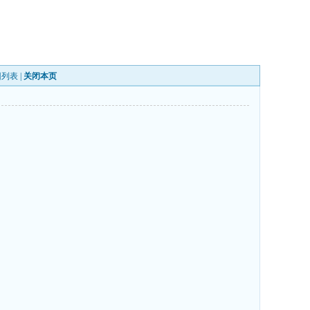
回列表
|
关闭本页