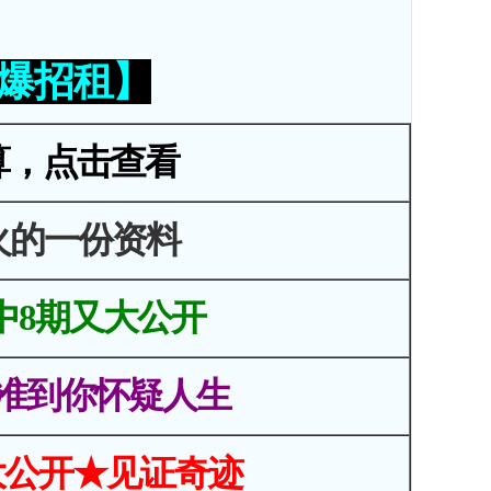
火爆招租】
算，点击查看
火的一份资料
中8期又大公开
准到你怀疑人生
大公开★见证奇迹