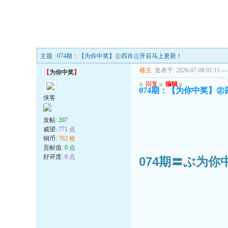
主题 : 074期：【为你中奖】㊣四肖㊣开后马上更新！
楼主
发表于: 2026-07-08 01:11
---
【
为你中奖
】
u
回复
u
编辑
u
074期：【为你中奖】
侠客
发帖:
207
威望:
771 点
铜币:
762 枚
贡献值:
0 点
好评度:
0 点
074期〓ぶ为你