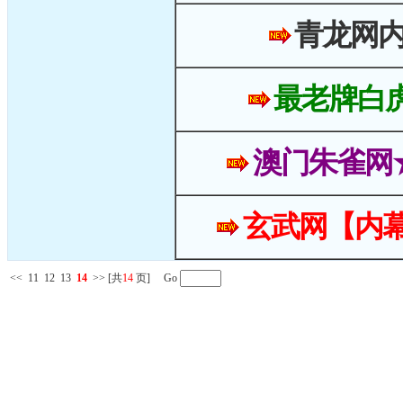
青龙网
最老牌白
澳门朱雀网
玄武网【内幕
<<
11
12
13
14
>>
[共
14
页] Go