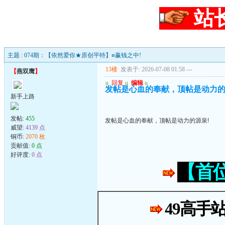
站
主题 : 074期：【依然爱你★原创平特】≡赢钱之中!
13楼
发表于: 2026-07-08 01:58
---
【
燕双鹰
】
u
回复
u
编辑
u
发帖是心血的奉献，顶帖是动力的
新手上路
发帖:
455
发帖是心血的奉献，顶帖是动力的源泉!
威望:
4139 点
铜币:
2070 枚
贡献值:
0 点
好评度:
0 点
【首
49高手