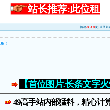
站长推荐:此位租
阅读
208330
次 |
返回列
分享！
【首位图片.长条文字
49高手站内部猛料，精心计