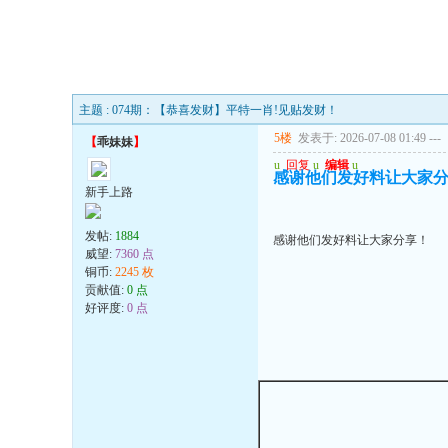
主题 : 074期：【恭喜发财】平特一肖!见贴发财！
5楼
发表于: 2026-07-08 01:49
---
【
乖妹妹
】
u
回复
u
编辑
u
感谢他们发好料让大家
新手上路
发帖:
1884
感谢他们发好料让大家分享！
威望:
7360 点
铜币:
2245 枚
贡献值:
0 点
好评度:
0 点