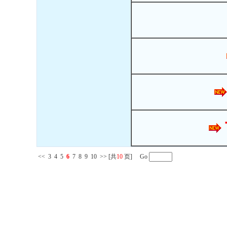
<<
3
4
5
6
7
8
9
10
>>
[共
10
页] Go