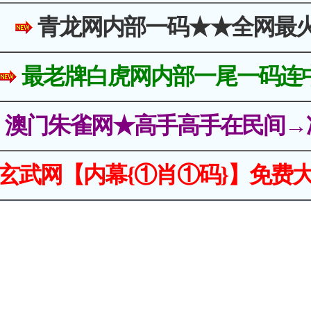
青龙网内部一码★★全网最
最老牌白虎网内部一尾一码连
澳门朱雀网★高手高手在民间→
玄武网【内幕{①肖①码}】免费