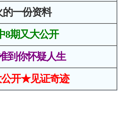
火的一份资料
中8期又大公开
准到你怀疑人生
大公开★见证奇迹