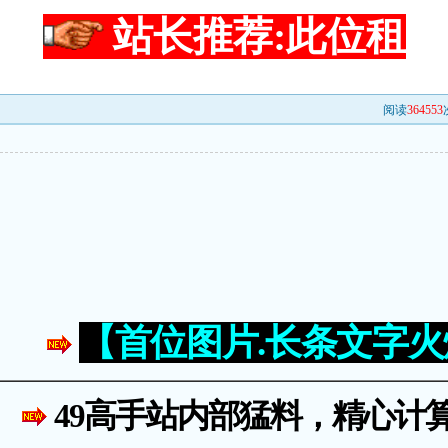
站长推荐:此位租
阅读
364553
【首位图片.长条文字
49高手站内部猛料，精心计