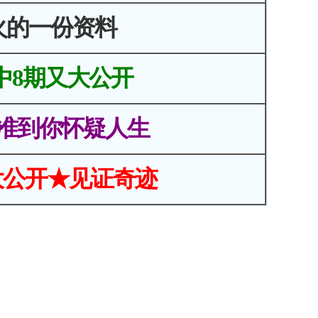
火的一份资料
中8期又大公开
准到你怀疑人生
大公开★见证奇迹