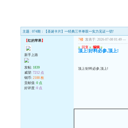
主题 : 074期：【圣诞卡片】━经典三半单双━实力见证一切!
7楼
发表于: 2026-07-08 01:49
---
【
红的苹果
】
u
回复
u
编辑
u
顶上!好料必参,顶上!
新手上路
发帖:
1839
顶上!好料必参,顶上!
威望:
7212 点
铜币:
2188 枚
贡献值:
0 点
好评度:
0 点