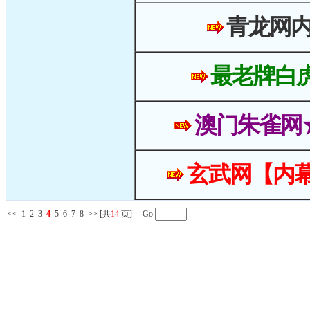
青龙网
最老牌白
澳门朱雀网
玄武网【内幕
<<
1
2
3
4
5
6
7
8
>>
[共
14
页] Go