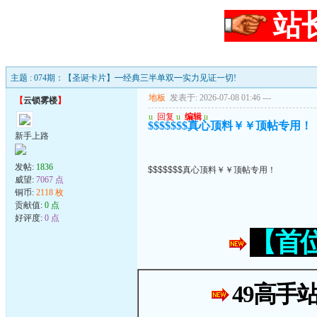
站
主题 : 074期：【圣诞卡片】━经典三半单双━实力见证一切!
地板
发表于: 2026-07-08 01:46
---
【
云锁雾楼
】
u
回复
u
编辑
u
$$$$$$$真心顶料￥￥顶帖专用！
新手上路
发帖:
1836
$$$$$$$真心顶料￥￥顶帖专用！
威望:
7067 点
铜币:
2118 枚
贡献值:
0 点
好评度:
0 点
【首
49高手