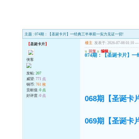
主题 : 074期：【圣诞卡片】━经典三半单双━实力见证一切!
楼主
发表于: 2026-07-08 01:10
---
【
圣诞卡片
】
u
回复
u
编辑
u
074期：【圣诞卡片】
侠客
发帖:
207
威望:
771 点
铜币:
761 枚
贡献值:
0 点
好评度:
0 点
068期【圣诞卡
069期【圣诞卡