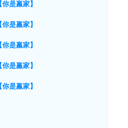
【你是羸家】
【你是羸家】
【你是羸家】
【你是羸家】
【你是羸家】