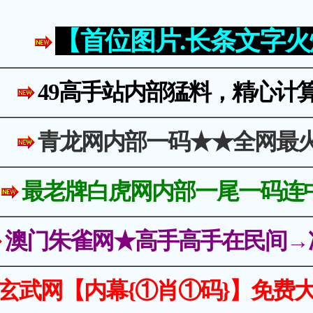
【首位图片.长条文字
49高手站内部猛料，精心计
青龙网内部一码★★全网最
最老牌白虎网内部一尾一码连
澳门朱雀网★高手高手在民间→
玄武网【内幕{①肖①码}】免费