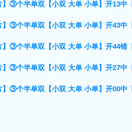
片】③个半单双【小双 大单 小单】开13中
片】③个半单双【小双 大单 小单】开43中
片】③个半单双【小双 大单 小单】开44错
片】③个半单双【小双 大单 小单】开27中
片】③个半单双【小双 大单 小单】开00中