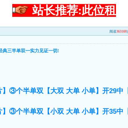
站长推荐:此位租
阅读
363169
━经典三半单双━实力见证一切!
片】③个半单双【大双 大单 小单】开29中
片】③个半单双【小双 大单 小单】开35中