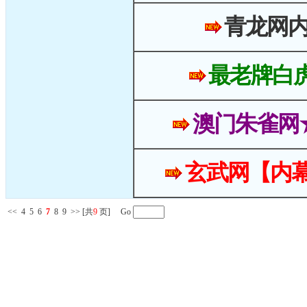
青龙网
最老牌白
澳门朱雀网
玄武网【内幕
<<
4
5
6
7
8
9
>>
[共
9
页] Go