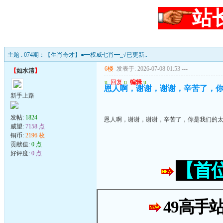
站
主题 : 074期：【生肖奇才】●━权威七肖━_√已更新..
6楼
发表于: 2026-07-08 01:53
---
【
如水清
】
u
回复
u
编辑
u
恩人啊，谢谢，谢谢，辛苦了，
新手上路
发帖:
1824
恩人啊，谢谢，谢谢，辛苦了，你是我们的
威望:
7158 点
铜币:
2196 枚
贡献值:
0 点
好评度:
0 点
【首
49高手