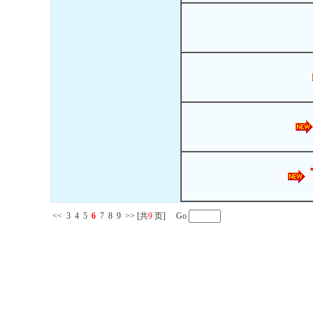
<<
3
4
5
6
7
8
9
>>
[共
9
页] Go