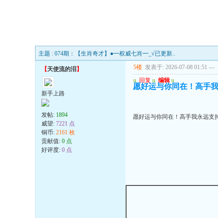
主题 : 074期：【生肖奇才】●━权威七肖━_√已更新..
5楼
发表于: 2026-07-08 01:51
---
【
天使流的泪
】
u
回复
u
编辑
u
愿好运与你同在！高手我
新手上路
发帖:
1894
愿好运与你同在！高手我永远支持
威望:
7221 点
铜币:
2161 枚
贡献值:
0 点
好评度:
0 点