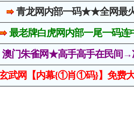
青龙网内部一码★★全网最
最老牌白虎网内部一尾一码连
澳门朱雀网★高手高手在民间→
玄武网【内幕{①肖①码}】免费