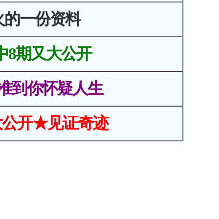
火的一份资料
中8期又大公开
准到你怀疑人生
大公开★见证奇迹