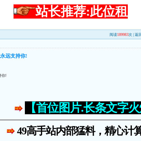
站长推荐:此位租
阅读
189983
次 |
返
永远支持你!
你!
【首位图片.长条文字
49高手站内部猛料，精心计