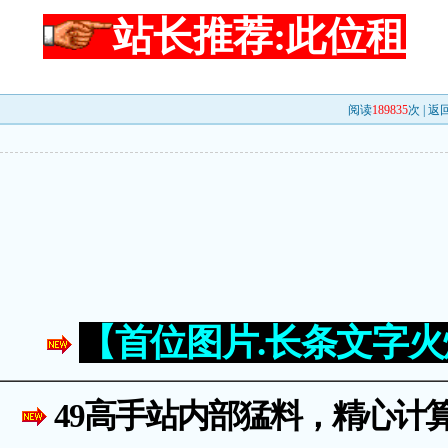
站长推荐:此位租
阅读
189835
次 |
返
【首位图片.长条文字
49高手站内部猛料，精心计