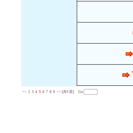
<<
2
3
4
5
6
7
8
9
>>
[共
9
页] Go