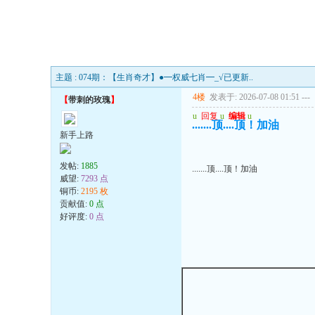
主题 : 074期：【生肖奇才】●━权威七肖━_√已更新..
4楼
发表于: 2026-07-08 01:51
---
【
带刺的玫瑰
】
u
回复
u
编辑
u
.......顶....顶！加油
新手上路
发帖:
1885
.......顶....顶！加油
威望:
7293 点
铜币:
2195 枚
贡献值:
0 点
好评度:
0 点