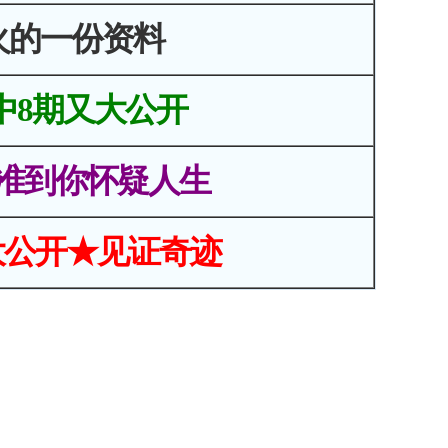
火的一份资料
中8期又大公开
准到你怀疑人生
大公开★见证奇迹