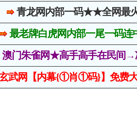
青龙网内部一码★★全网最
最老牌白虎网内部一尾一码连
澳门朱雀网★高手高手在民间→
玄武网【内幕{①肖①码}】免费