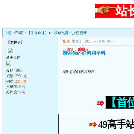
站
主题 : 074期：【生肖奇才】●━权威七肖━_√已更新..
板凳
发表于: 2026-07-08 01:49
---
【
老林子
】
u
回复
u
编辑
u
感谢你的好料和早料
新手上路
发帖:
1909
感谢你的好料和早料
威望:
7259 点
铜币:
2217 枚
贡献值:
0 点
好评度:
0 点
【首
49高手