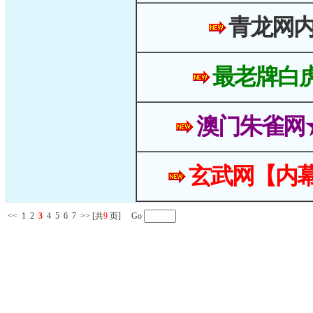
青龙网
最老牌白
澳门朱雀网
玄武网【内幕
<<
1
2
3
4
5
6
7
>>
[共
9
页] Go