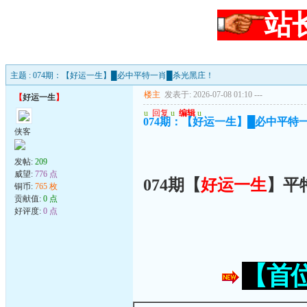
站
主题 : 074期：【好运一生】█必中平特一肖█杀光黑庄！
楼主
发表于: 2026-07-08 01:10
---
【
好运一生
】
u
回复
u
编辑
u
074期：【好运一生】█必中平特
侠客
发帖:
209
威望:
776 点
074期【
好运一生
】平
铜币:
765 枚
贡献值:
0 点
好评度:
0 点
【首