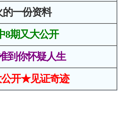
火的一份资料
中8期又大公开
准到你怀疑人生
大公开★见证奇迹