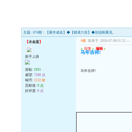
主题 : 074期：【著作成名】◆【精准六肖】◆别说刚看见..
6楼
发表于: 2026-07-08 01:52
---
【
水金蓝
】
u
回复
u
编辑
u
马年吉祥!
新手上路
发帖:
1931
马年吉祥!
威望:
7208 点
铜币:
2132 枚
贡献值:
0 点
好评度:
0 点