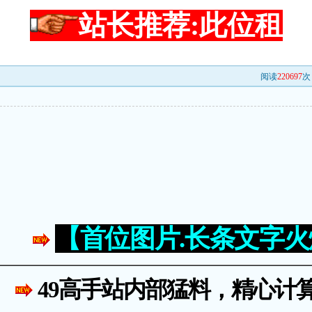
站长推荐:此位租
阅读
220697
次 
【首位图片.长条文字
49高手站内部猛料，精心计