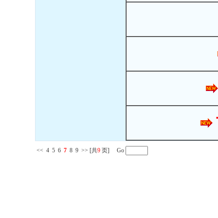
<<
4
5
6
7
8
9
>>
[共
9
页] Go