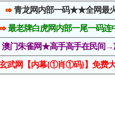
青龙网内部一码★★全网最
最老牌白虎网内部一尾一码连
澳门朱雀网★高手高手在民间→
玄武网【内幕{①肖①码}】免费