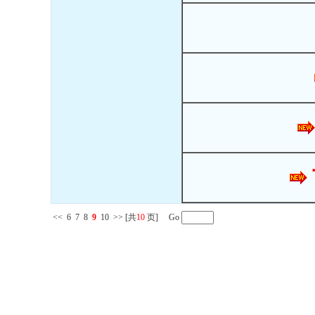
<<
6
7
8
9
10
>>
[共
10
页] Go