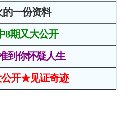
火的一份资料
中8期又大公开
准到你怀疑人生
大公开★见证奇迹