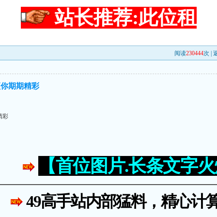
站长推荐:此位租
阅读
230444
次 |
..顶你期期精彩
期精彩
【首位图片.长条文字
49高手站内部猛料，精心计