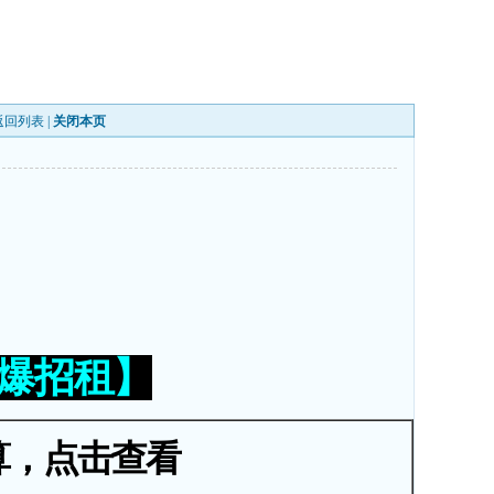
返回列表
|
关闭本页
火爆招租】
算，点击查看