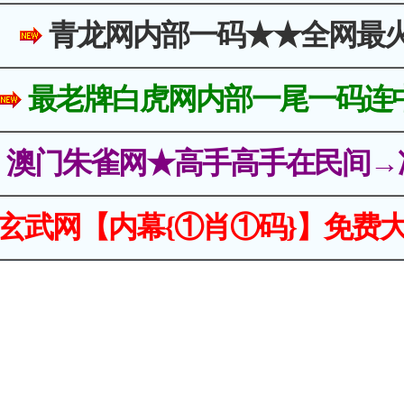
青龙网内部一码★★全网最
最老牌白虎网内部一尾一码连
澳门朱雀网★高手高手在民间→
玄武网【内幕{①肖①码}】免费