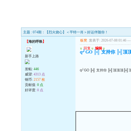
主题 : 074期：【烈火烧心】＜平特一肖＞好运伴随你！
板凳
发表于: 2026-07-08 01:46
---
【
海的呼唤
】
u
回复
u
编辑
u
q╯GO ╠╣ 支持你 ╠╣
新手上路
发帖:
446
q╯GO ╠╣ 支持你 ╠╣顶顶顶╠
威望:
4313 点
铜币:
2157 枚
贡献值:
0 点
好评度:
0 点