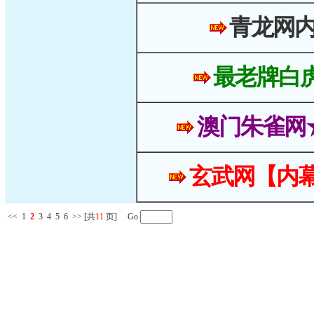
青龙网
最老牌白
澳门朱雀网
玄武网【内幕
<<
1
2
3
4
5
6
>>
[共
11
页] Go