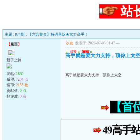
站
主题 : 074期：【六合黄金】特码单双★实力高手！
沙发
发表于: 2026-07-08 01:47
---
【
凰语
】
u
回复
u
编辑
u
高手就是要大力支持，顶你上太
新手上路
发帖:
1869
高手就是要大力支持，顶你上太空
威望:
7204 点
铜币:
2155 枚
贡献值:
0 点
好评度:
0 点
【首
49高手