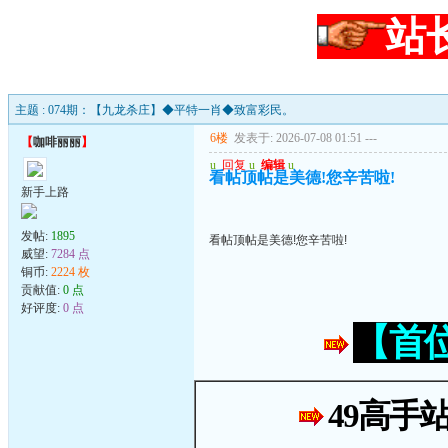
站
主题 : 074期：【九龙杀庄】◆平特一肖◆致富彩民。
6楼
发表于: 2026-07-08 01:51
---
【
咖啡丽丽
】
u
回复
u
编辑
u
看帖顶帖是美德!您辛苦啦!
新手上路
发帖:
1895
看帖顶帖是美德!您辛苦啦!
威望:
7284 点
铜币:
2224 枚
贡献值:
0 点
好评度:
0 点
【首
49高手