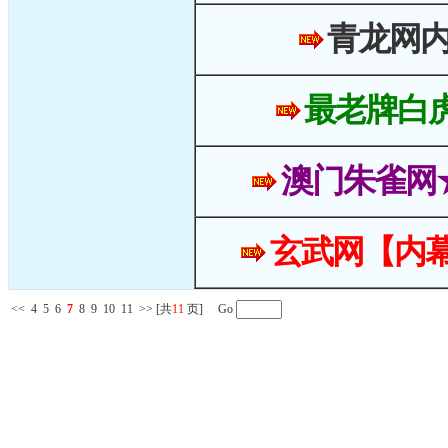
青龙网
最老牌白
澳门朱雀网
玄武网【内幕
<<
4
5
6
7
8
9
10
11
>>
[共
11
页] Go