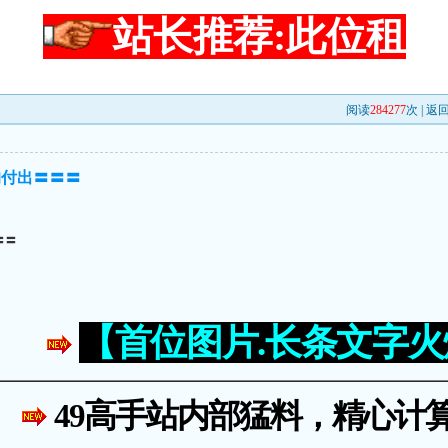
站长推荐:此位租
阅读
284277
次 |
返
的付出〓〓〓
〓〓
【首位图片.长条文字
49高手站内部猛料，精心计