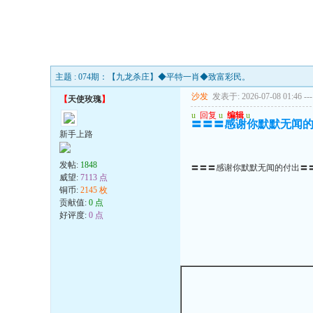
主题 : 074期：【九龙杀庄】◆平特一肖◆致富彩民。
沙发
发表于: 2026-07-08 01:46
---
【
天使玫瑰
】
u
回复
u
编辑
u
〓〓〓感谢你默默无闻
新手上路
发帖:
1848
〓〓〓感谢你默默无闻的付出〓
威望:
7113 点
铜币:
2145 枚
贡献值:
0 点
好评度:
0 点