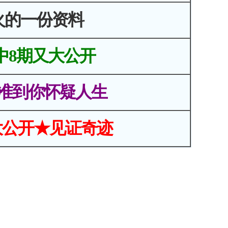
火的一份资料
中8期又大公开
准到你怀疑人生
大公开★见证奇迹