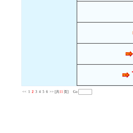
<<
1
2
3
4
5
6
>>
[共
11
页] Go