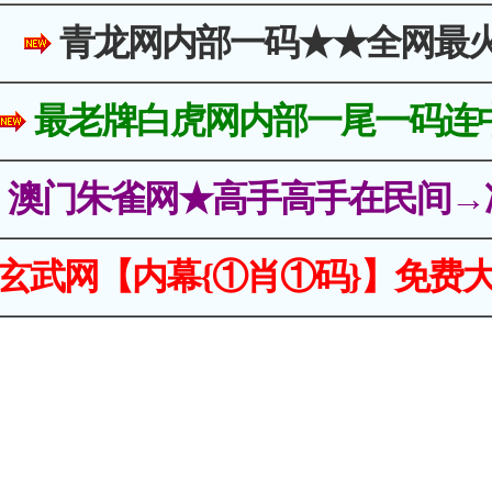
青龙网内部一码★★全网最
最老牌白虎网内部一尾一码连
澳门朱雀网★高手高手在民间→
玄武网【内幕{①肖①码}】免费