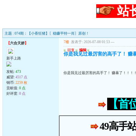
站
主题 : 074期：【小香狂猪】〖稳赚平特一肖〗原创！
7楼
发表于: 2026-07-08 01:53
---
【
六合天娇
】
u
回复
u
编辑
u
你是我见过最厉害的高手了！ 赚
新手上路
发帖:
473
你是我见过最厉害的高手了！ 赚暴了！！！
威望:
4517 点
铜币:
2259 枚
贡献值:
0 点
好评度:
0 点
【首
49高手