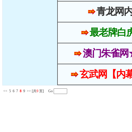
青龙网
最老牌白
澳门朱雀网
玄武网【内幕
<<
5
6
7
8
9
>>
[共
9
页] Go