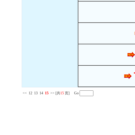
<<
12
13
14
15
>>
[共
15
页] Go