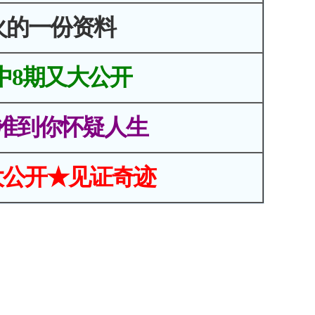
火的一份资料
中8期又大公开
准到你怀疑人生
大公开★见证奇迹