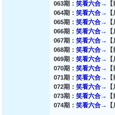
063期：
笑看六合→
【
064期：
笑看六合→
【
065期：
笑看六合→
【
066期：
笑看六合→
【
067期：
笑看六合→
【
068期：
笑看六合→
【
069期：
笑看六合→
【
070期：
笑看六合→
【
071期：
笑看六合→
【
072期：
笑看六合→
【
073期：
笑看六合→
【
074期：
笑看六合→
【