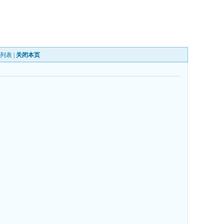
列表
|
关闭本页