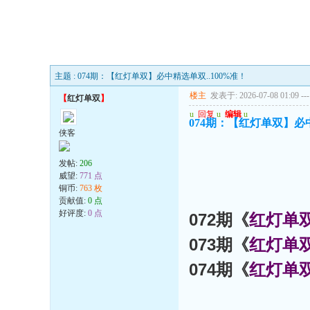
主题 : 074期：【红灯单双】必中精选单双..100%准！
楼主
发表于: 2026-07-08 01:09
---
【
红灯单双
】
u
回复
u
编辑
u
074期：【红灯单双】必中
侠客
发帖:
206
威望:
771 点
铜币:
763 枚
贡献值:
0 点
好评度:
0 点
072期《
红灯单
073期《
红灯单
074期《
红灯单