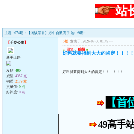
站
主题 : 074期：【淡淡茶香】必中合数高手.连中9期~
5楼
发表于: 2026-07-08 01:49
---
【
千姿公主
】
u
回复
u
编辑
u
好料就要得到大大的肯定！！！
新手上路
发帖:
490
好料就要得到大大的肯定！！！！！！
威望:
4357 点
铜币:
2179 枚
贡献值:
0 点
好评度:
0 点
【首
49高手