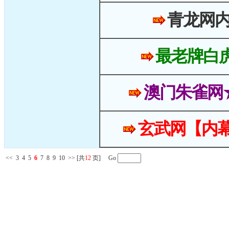
青龙网
最老牌白
澳门朱雀网
玄武网【内幕
<<
3
4
5
6
7
8
9
10
>>
[共
12
页] Go