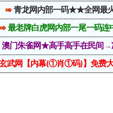
青龙网内部一码★★全网最
最老牌白虎网内部一尾一码连
澳门朱雀网★高手高手在民间→
玄武网【内幕{①肖①码}】免费