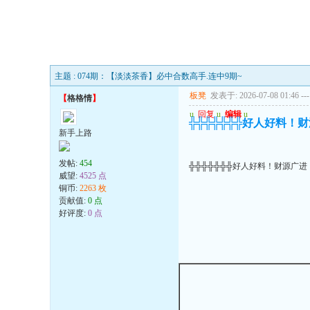
主题 : 074期：【淡淡茶香】必中合数高手.连中9期~
板凳
发表于: 2026-07-08 01:46
---
【
格格情
】
u
回复
u
编辑
u
╬╬╬╬╬╬╬好人好料！
新手上路
发帖:
454
╬╬╬╬╬╬╬好人好料！财源广进
威望:
4525 点
铜币:
2263 枚
贡献值:
0 点
好评度:
0 点