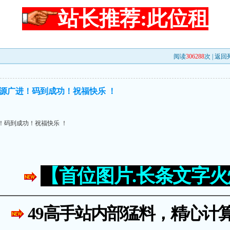
站长推荐:此位租
阅读
306288
次 |
返回
财源广进！码到成功！祝福快乐 ！
！码到成功！祝福快乐 ！
【首位图片.长条文字
49高手站内部猛料，精心计