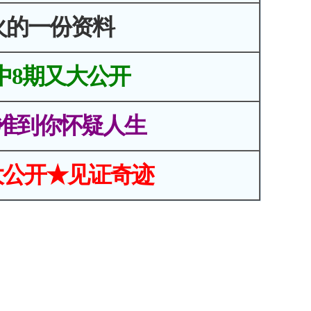
火的一份资料
中8期又大公开
准到你怀疑人生
大公开★见证奇迹