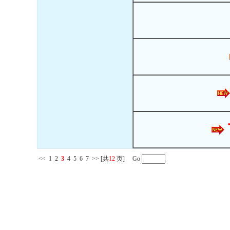
<<
1
2
3
4
5
6
7
>>
[共
12
页] Go