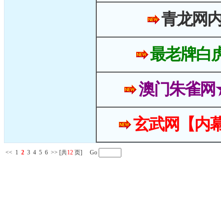
青龙网
最老牌白
澳门朱雀网
玄武网【内幕
<<
1
2
3
4
5
6
>>
[共
12
页] Go