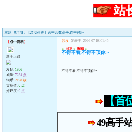
站
主题 : 074期：【淡淡茶香】必中合数高手.连中9期~
沙发
发表于: 2026-07-08 01:45
---
【
必中密料
】
u
回复
u
编辑
u
不得不看,不得不顶你!~
新手上路
发帖:
1866
不得不看,不得不顶你!~
威望:
7284 点
铜币:
2198 枚
贡献值:
0 点
好评度:
0 点
【首
49高手