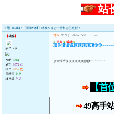
站
主题 : 074期：【滚滚钱财】精准四肖㊣中特料㊣已更新！
地板
发表于: 2026-07-08 01:51
---
【
独醉
】
u
回复
u
编辑
u
顶你没话说顶顶顶顶顶你你~~~~~~~
新手上路
发帖:
1804
顶你没话说顶顶顶顶顶你你~~~~~~~~~
威望:
6972 点
铜币:
2057 枚
贡献值:
0 点
好评度:
0 点
【首
49高手