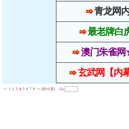
青龙网
最老牌白
澳门朱雀网
玄武网【内幕
<<
1
2
3
4
5
6
7
8
>>
[共
10
页] Go