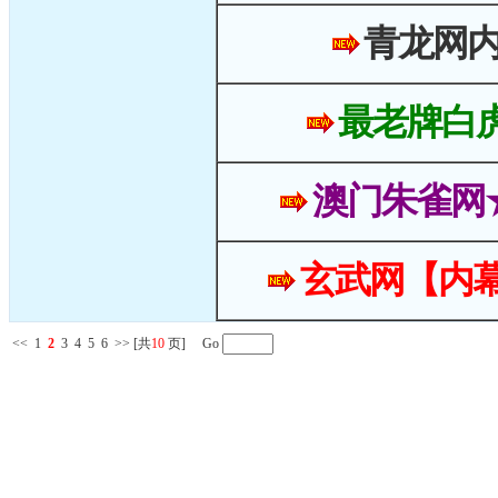
青龙网
最老牌白
澳门朱雀网
玄武网【内幕
<<
1
2
3
4
5
6
>>
[共
10
页] Go