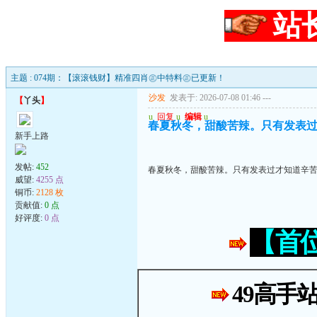
站
主题 : 074期：【滚滚钱财】精准四肖㊣中特料㊣已更新！
沙发
发表于: 2026-07-08 01:46
---
【
丫头
】
u
回复
u
编辑
u
春夏秋冬，甜酸苦辣。只有发表
新手上路
发帖:
452
春夏秋冬，甜酸苦辣。只有发表过才知道辛
威望:
4255 点
铜币:
2128 枚
贡献值:
0 点
好评度:
0 点
【首
49高手