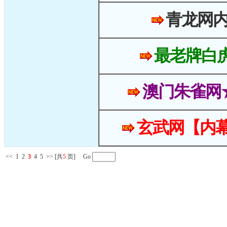
青龙网
最老牌白
澳门朱雀网
玄武网【内幕
<<
1
2
3
4
5
>>
[共
5
页] Go