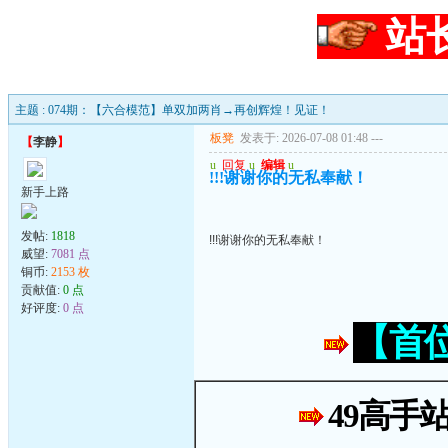
站
主题 : 074期：【六合模范】单双加两肖→再创辉煌！见证！
板凳
发表于: 2026-07-08 01:48
---
【
李静
】
u
回复
u
编辑
u
!!!谢谢你的无私奉献！
新手上路
发帖:
1818
!!!谢谢你的无私奉献！
威望:
7081 点
铜币:
2153 枚
贡献值:
0 点
好评度:
0 点
【首
49高手