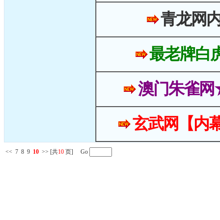
青龙网
最老牌白
澳门朱雀网
玄武网【内幕
<<
7
8
9
10
>>
[共
10
页] Go