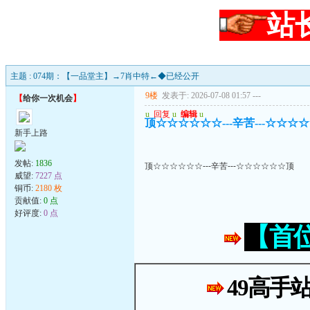
站
主题 : 074期：【一品堂主】→7肖中特←◆已经公开
9楼
发表于: 2026-07-08 01:57
---
【
给你一次机会
】
u
回复
u
编辑
u
顶☆☆☆☆☆☆---辛苦---☆☆☆
新手上路
发帖:
1836
顶☆☆☆☆☆☆---辛苦---☆☆☆☆☆☆顶
威望:
7227 点
铜币:
2180 枚
贡献值:
0 点
好评度:
0 点
【首
49高手