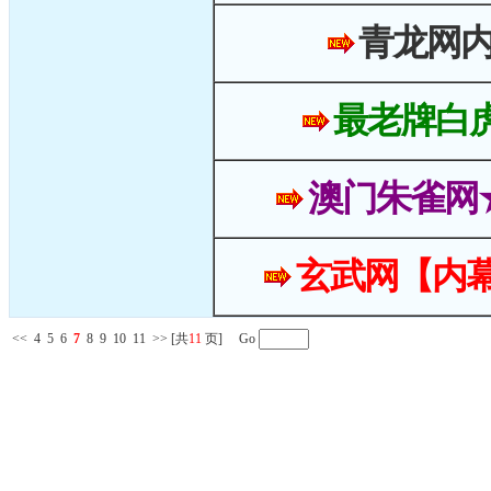
青龙网
最老牌白
澳门朱雀网
玄武网【内幕
<<
4
5
6
7
8
9
10
11
>>
[共
11
页] Go