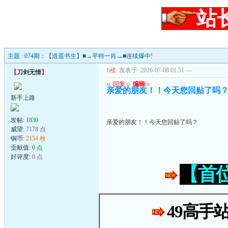
站
主题 : 074期：【逍遥书生】■→平特一肖→■连续爆中!
6楼
发表于: 2026-07-08 01:51
---
【
刀剑无情
】
u
回复
u
编辑
u
亲爱的朋友！！今天您回贴了吗
新手上路
发帖:
1830
亲爱的朋友！！今天您回贴了吗？
威望:
7178 点
铜币:
2154 枚
贡献值:
0 点
好评度:
0 点
【首
49高手