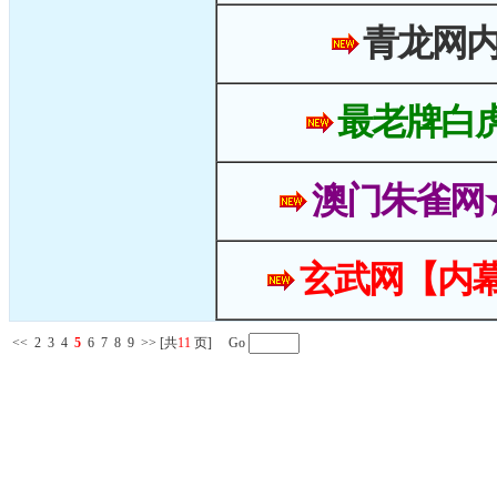
青龙网
最老牌白
澳门朱雀网
玄武网【内幕
<<
2
3
4
5
6
7
8
9
>>
[共
11
页] Go