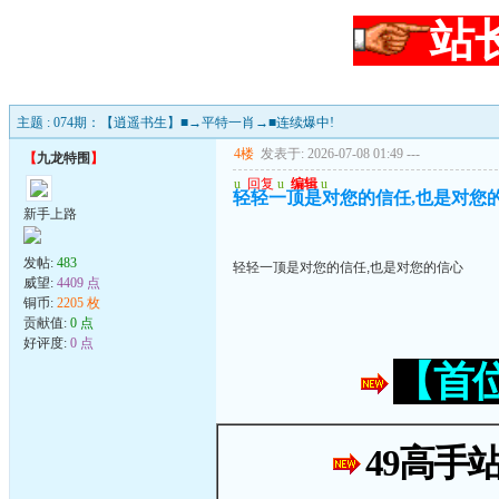
站
主题 : 074期：【逍遥书生】■→平特一肖→■连续爆中!
4楼
发表于: 2026-07-08 01:49
---
【
九龙特围
】
u
回复
u
编辑
u
轻轻一顶是对您的信任,也是对您
新手上路
发帖:
483
轻轻一顶是对您的信任,也是对您的信心
威望:
4409 点
铜币:
2205 枚
贡献值:
0 点
好评度:
0 点
【首
49高手