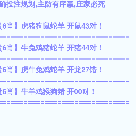
正确投注规划,主防有序赢,庄家必死
贵6肖】虎猪狗鼠蛇羊 开鼠43对！
===============================
贵6肖】牛兔鸡猪蛇羊 开猪44对！
===============================
贵6肖】虎牛兔鸡蛇羊 开龙27错！
===============================
贵6肖】牛羊鸡猴狗猪 开00对！
===============================