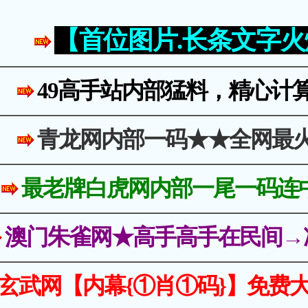
【首位图片.长条文字
49高手站内部猛料，精心计
青龙网内部一码★★全网最
最老牌白虎网内部一尾一码连
澳门朱雀网★高手高手在民间→
玄武网【内幕{①肖①码}】免费