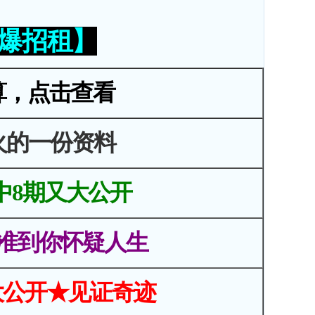
火爆招租】
算，点击查看
火的一份资料
中8期又大公开
准到你怀疑人生
大公开★见证奇迹