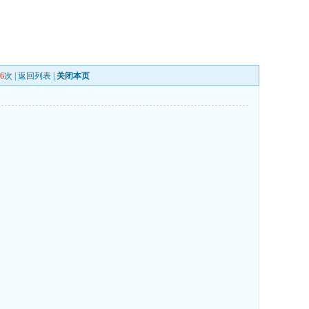
6
次 |
返回列表
|
关闭本页