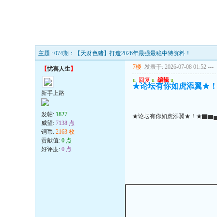
主题 : 074期：【天财色猪】打造2026年最强最稳中特资料！
7楼
发表于: 2026-07-08 01:52
---
【
忧喜人生
】
u
回复
u
编辑
u
★论坛有你如虎添翼★！
新手上路
发帖:
1827
★论坛有你如虎添翼★！★▇▆
威望:
7138 点
铜币:
2163 枚
贡献值:
0 点
好评度:
0 点