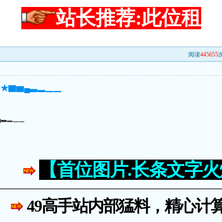
站长推荐:此位租
阅读
445655
次
★▇▆▄▃▂▁▁
▄▃▂▁▁
【首位图片.长条文字
49高手站内部猛料，精心计