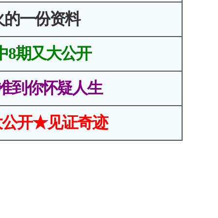
火的一份资料
中8期又大公开
准到你怀疑人生
大公开★见证奇迹