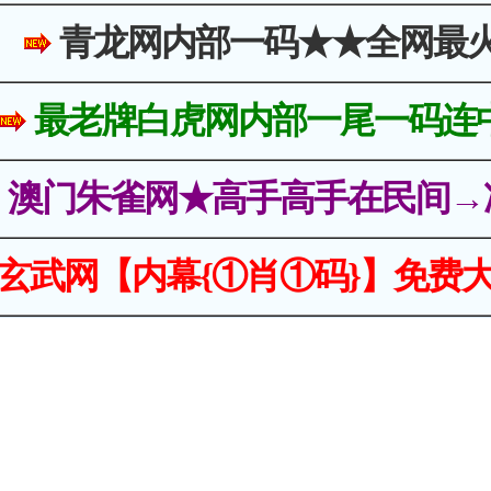
青龙网内部一码★★全网最
最老牌白虎网内部一尾一码连
澳门朱雀网★高手高手在民间→
玄武网【内幕{①肖①码}】免费